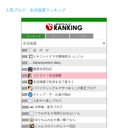
人気ブログ 生活保護ランキング
ランキング
ポイント
ブロ画
ほ の か
1位
ヒキニートナマポ孤独死まっしぐら
2位
itukanoyume’s diary
3位
都営住宅日記
4位
リトライ！生活保護
5位
生活保護で生活を立て直そう
6位
バツイチシングルマザーゆうこの貧乏ブログ
7位
ストップ・ザ・お金の悩み
8位
人生やり直しブログ。
9位
大和魂 - 楽天ブログ
10位
ソウルのもそ光州どおせよい~ん
11位
ゆりちんのお小遣い稼ぐなら
12位
にゃんコロリンのニャー日記
13位