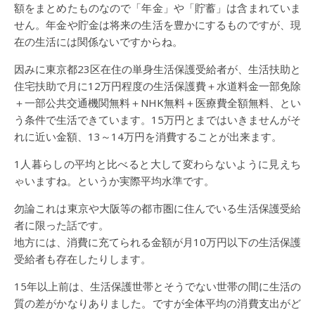
額をまとめたものなので「年金」や「貯蓄」は含まれていま
せん。年金や貯金は将来の生活を豊かにするものですが、現
在の生活には関係ないですからね。
因みに東京都23区在住の単身生活保護受給者が、生活扶助と
住宅扶助で月に12万円程度の生活保護費＋水道料金一部免除
＋一部公共交通機関無料＋NHK無料＋医療費全額無料、とい
う条件で生活できています。15万円とまではいきませんがそ
れに近い金額、13～14万円を消費することが出来ます。
1人暮らしの平均と比べると大して変わらないように見えち
ゃいますね。というか実際平均水準です。
勿論これは東京や大阪等の都市圏に住んでいる生活保護受給
者に限った話です。
地方には、消費に充てられる金額が月10万円以下の生活保護
受給者も存在したりします。
15年以上前は、生活保護世帯とそうでない世帯の間に生活の
質の差がかなりありました。ですが全体平均の消費支出がど