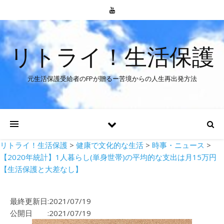
リトライ！生活保護
元生活保護受給者のFPが贈るー苦境からの人生再出発方法
リトライ！生活保護
>
健康で文化的な生活
>
時事・ニュース
>
【2020年統計】1人暮らし(単身世帯)の平均的な支出は月15万円
【生活保護と大差なし】
最終更新日:2021/07/19
公開日 :2021/07/19