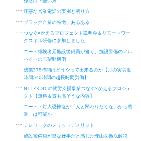
種窓口・使い方
迷惑な営業電話の実例と断り方
ブラック企業の特徴、あるある
つなぐ×かえるプロジェクト説明会＆リモートワー
クスキル研修に参加しました
ニート経験者元施設警備員が書く、施設警備のアル
バイトの志望動機例
残業378時間はどうやって出来るのか【月の実労働
時間540時間の超長時間労働】
NTT×KDDIの就労支援事業つなぐ×かえるプロジェ
クト【無料＆質も高そうな内容】
ニート・対人恐怖症が「人と関わりたくないから農
業」は可能か
テレワークのメリットデメリット
施設警備員が楽な仕事だと感じた理由を徹底解説