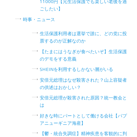
11000円【元生活保護でも楽しい老後を過
ごしたい】
時事・ニュース
生活保護利用者は選挙で誰に、どの党に投
票するのが正解なのか
【たまにはうなぎが食べたいぞ】生活保護
のデモをする意義
SHEINを利用するしかない層がいる
安倍元総理はなぜ殺害された？山上容疑者
の供述はおかしい？
安倍元総理が殺害された原因？統一教会と
は
好きな時にパートとして働ける会社【パプ
アニューギニア海産】
【鬱・統合失調症】精神疾患を客観的に判