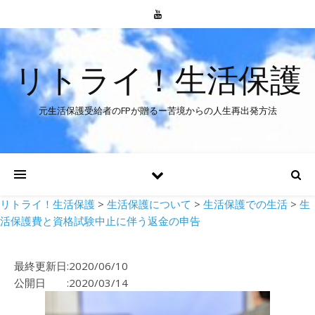
リトライ！生活保護
元生活保護受給者のFPが贈るー苦境からの人生再出発方法
リトライ！生活保護
>
生活保護について
>
生活保護での生活
>
生
活保護費と資格試験中止に伴う返金の申告
最終更新日:2020/06/10
公開日 :2020/03/14