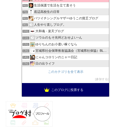
生活保護で生活を立て直そう
6位
底辺高校生の日常
7位
バツイチシングルマザーゆうこの貧乏ブログ
8位
人生やり直しブログ。
9位
大和魂 - 楽天ブログ
10位
ソウルのもそ光州どおせよい~ん
11位
ゆりちんのお小遣い稼ぐなら
12位
宮城県社会保障推進協議会（宮城県社保協）BLOG
13位
にゃんコロリンのニャー日記
14位
日の出ライフ
15位
このカテゴリを全て表示
参加する
このブログに投票する