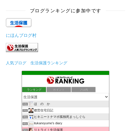
ブログランキングに参加中です
にほんブログ村
人気ブログ 生活保護ランキング
ランキング
ポイント
ブロ画
ほ の か
1位
都営住宅日記
2位
ヒキニートナマポ孤独死まっしぐら
3位
itukanoyume’s diary
4位
リトライ！生活保護
5位