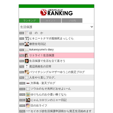
ランキング
ポイント
ブロ画
ほ の か
1位
ヒキニートナマポ孤独死まっしぐら
2位
都営住宅日記
3位
itukanoyume’s diary
4位
リトライ！生活保護
5位
生活保護で生活を立て直そう
6位
底辺高校生の日常
7位
バツイチシングルマザーゆうこの貧乏ブログ
8位
人生やり直しブログ。
9位
大和魂 - 楽天ブログ
10位
ソウルのもそ光州どおせよい~ん
11位
ゆりちんのお小遣い稼ぐなら
12位
にゃんコロリンのニャー日記
13位
日の出ライフ
14位
セイホゴ@生活保護申請前から貧乏生活始めます
15位