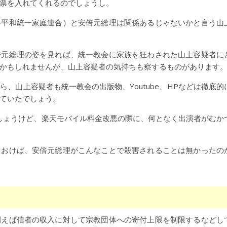
票を入れてくれるのでしょうし。
界平和統一家庭連合）と安倍元総理は関係あるじゃないかと言う山
倍元総理の姿を見れば、統一教会に家族を狂わされた山上容疑者に
かもしれませんが、山上容疑者の気持ちも察するものがあります
、山上容疑者も統一教会の出版物、Youtube、HPなどは徹底的
ていたでしょう。
しょうけど、楽天モバイル料金改悪の際に、何となく出演者がむか
ておけば、安倍元総理がこんなことで殺害されることは無かったの
例えば信者の収入に対して宗教団体への寄付上限を制限するなどし