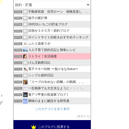
不動産投資 住宅ローン 保険見直し 節約研究会！！
203位
福子の家計簿
204位
20代OLいちごの貯金ブログ
205位
目指せ３００万！節約ブログ
206位
ポイントサイト比較＆おすすめランキング
207位
ふたり資産ラボ
208位
３人子育て節約日記と簡単レシピ
209位
、
リトライ！生活保護
210位
げん玉観察日記
211位
電子マネー比較 〜負けるなSuica〜
212位
シンプル節約日記
213位
『スープの冷めない距離』の呪縛。。。
214位
一生独身でも大丈夫なように・・・・。
215位
い
激アツ甲斐の投資家ブログ |
216位
興味のままに解説する研究者
が
217位
このカテゴリを全て表示
参加する
このブログに投票する