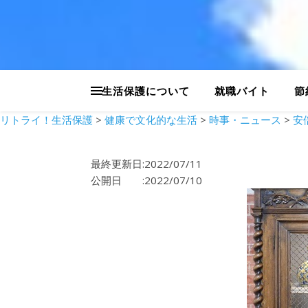
生活保護について
就職バイト
節
リトライ！生活保護
>
健康で文化的な生活
>
時事・ニュース
>
安
最終更新日:2022/07/11
公開日 :2022/07/10