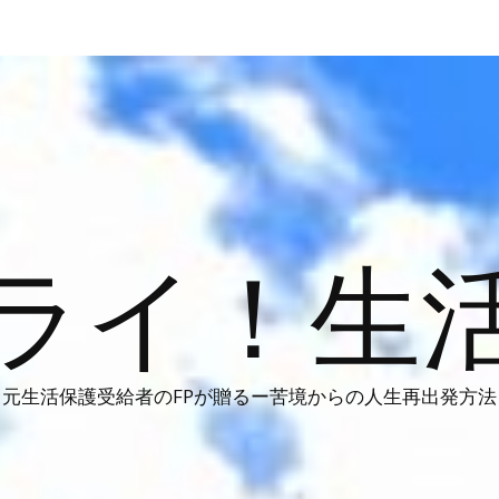
ライ！生
元生活保護受給者のFPが贈るー苦境からの人生再出発方法