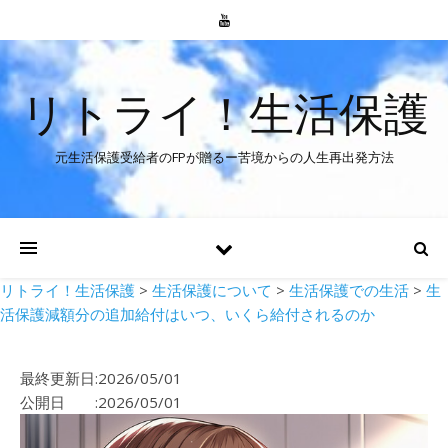
リトライ！生活保護
元生活保護受給者のFPが贈るー苦境からの人生再出発方法
リトライ！生活保護
>
生活保護について
>
生活保護での生活
>
生
活保護減額分の追加給付はいつ、いくら給付されるのか
最終更新日:2026/05/01
公開日 :2026/05/01