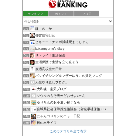
ランキング
ポイント
ブロ画
ほ の か
1位
都営住宅日記
2位
ヒキニートナマポ孤独死まっしぐら
3位
itukanoyume’s diary
4位
リトライ！生活保護
5位
生活保護で生活を立て直そう
6位
底辺高校生の日常
7位
バツイチシングルマザーゆうこの貧乏ブログ
8位
人生やり直しブログ。
9位
大和魂 - 楽天ブログ
10位
ソウルのもそ光州どおせよい~ん
11位
ゆりちんのお小遣い稼ぐなら
12位
宮城県社会保障推進協議会（宮城県社保協）BLOG
13位
にゃんコロリンのニャー日記
14位
日の出ライフ
15位
このカテゴリを全て表示