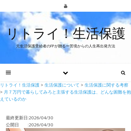
リトライ！生活保護
元生活保護受給者のFPが贈るー苦境からの人生再出発方法
リトライ！生活保護
>
生活保護について
>
生活保護に関する考察
>
月７万円で暮らしてみろと主張する生活保護は、どんな困難を抱
えているのか
最終更新日:2026/04/30
公開日 :2026/04/30