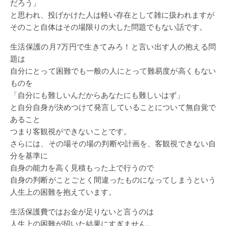
だろう」
と思われ、投げかけた人は軽い存在として雑に扱われますが
そのこと自体はその場限りの大した問題でもない話です。
生活保護の月7万円で生きてみろ！と言い出す人の抱える問
題は
自分にとって困難でも一般の人にとって難易度が高くもない
ものを
「自分にも難しいんだからあなたにも難しいはず」
と自分自身が決めつけて発言していることについて無自覚で
あること
つまり客観視ができないことです。
さらには、その場その場の判断や計画を、客観視できない自
分を基準に
自身の能力を高く見積もった上で行うので
自身の判断がことごとく間違ったものになってしまうという
人生上の困難を抱えています。
生活保護費ではお金が足りないと言うのは
人生上の困難が招いた結果にすぎません。