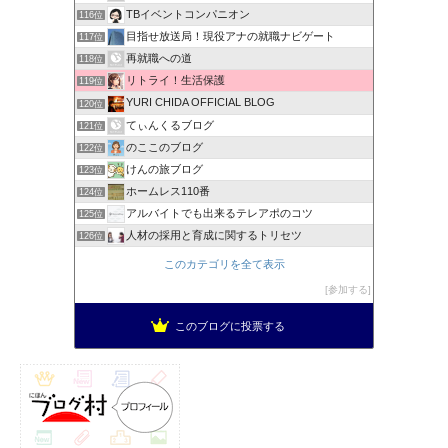
TBイベントコンパニオン
116位
目指せ放送局！現役アナの就職ナビゲート
117位
再就職への道
118位
リトライ！生活保護
119位
YURI CHIDA OFFICIAL BLOG
120位
てぃんくるブログ
121位
のここのブログ
122位
けんの旅ブログ
123位
ホームレス110番
124位
アルバイトでも出来るテレアポのコツ
125位
人材の採用と育成に関するトリセツ
126位
このカテゴリを全て表示
参加する
このブログに投票する