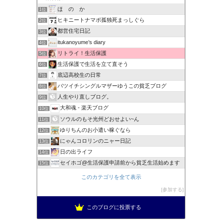
ほ の か
1位
ヒキニートナマポ孤独死まっしぐら
2位
都営住宅日記
3位
itukanoyume’s diary
4位
リトライ！生活保護
5位
生活保護で生活を立て直そう
6位
底辺高校生の日常
7位
バツイチシングルマザーゆうこの貧乏ブログ
8位
人生やり直しブログ。
9位
大和魂 - 楽天ブログ
10位
ソウルのもそ光州どおせよい~ん
11位
ゆりちんのお小遣い稼ぐなら
12位
にゃんコロリンのニャー日記
13位
日の出ライフ
14位
セイホゴ@生活保護申請前から貧乏生活始めます
15位
このカテゴリを全て表示
参加する
このブログに投票する