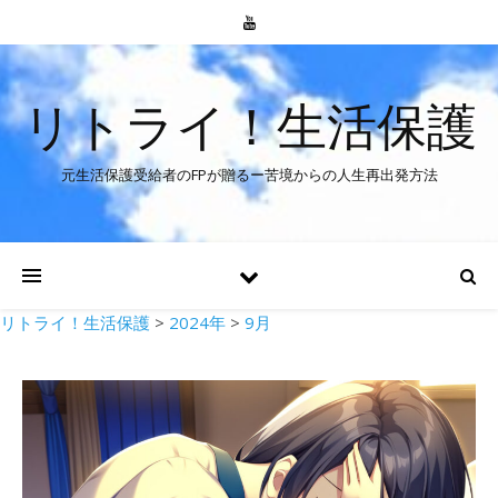
リトライ！生活保護
元生活保護受給者のFPが贈るー苦境からの人生再出発方法
リトライ！生活保護
>
2024年
>
9月