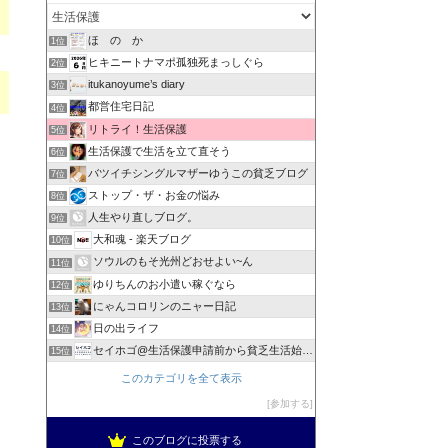
ほ の か
1位
ヒキニートナマポ孤独死まっしぐら
2位
itukanoyume’s diary
3位
都営住宅日記
4位
リトライ！生活保護
5位
生活保護で生活を立て直そう
6位
バツイチシングルマザーゆうこの貧乏ブログ
7位
ストップ・ザ・お金の悩み
8位
人生やり直しブログ。
9位
大和魂 - 楽天ブログ
10位
ソウルのもそ光州どおせよい~ん
11位
ゆりちんのお小遣い稼ぐなら
12位
にゃんコロリンのニャー日記
13位
日の出ライフ
14位
セイホゴ@生活保護申請前から貧乏生活始めます
15位
このカテゴリを全て表示
参加する
このブログに投票する