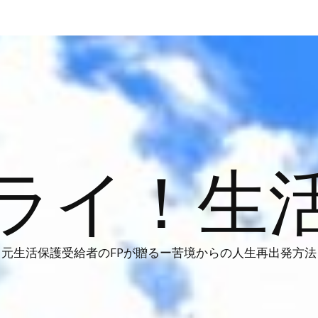
ライ！生
元生活保護受給者のFPが贈るー苦境からの人生再出発方法