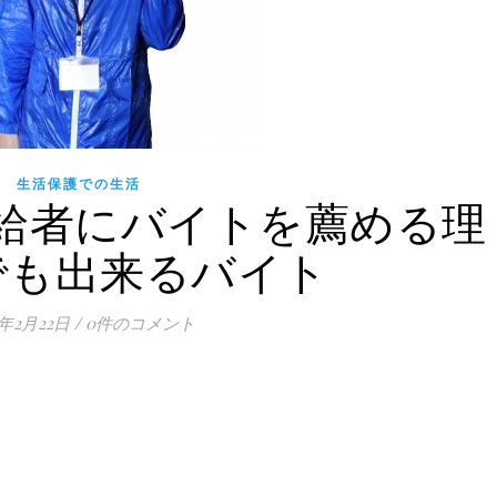
生活保護での生活
給者にバイトを薦める理
でも出来るバイト
0年2月22日
/
0件のコメント