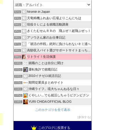
hiromin in Japan
92位
天竜精機ふれあい広場よりこんにちは
93位
現役ＯＬによる就職活動講座
94位
きくたむせんＲＲの 飛ぶぜ！超飛ぶぜっ！
95位
アソウさん家のお仕事日記
96位
「就活の作戦」絶対に負けられないキミ達へ
97位
高額収入バイト選びサポートサイトまっちぐ〜
98位
リトライ！生活保護
99位
就職のことは自分に聞け
100位
、
運転免許で就職日記
101位
2010イチゼロ就活日記
102位
期間従業員まとめサイト
103位
沖縄ライフ。琉大ちゃんねるな日々
104位
くやしい…でも就活しちゃうビクンビクン
105位
YURI CHIDA OFFICIAL BLOG
106位
このカテゴリを全て表示
参加する
このブログに投票する