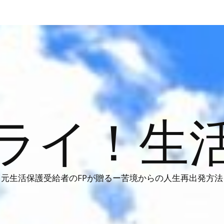
ライ！生
元生活保護受給者のFPが贈るー苦境からの人生再出発方法