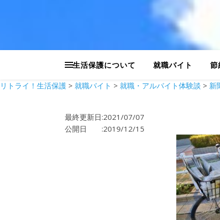
生活保護について
就職バイト
節
リトライ！生活保護
>
就職バイト
>
就職・アルバイト体験談
>
新
最終更新日:2021/07/07
公開日 :2019/12/15