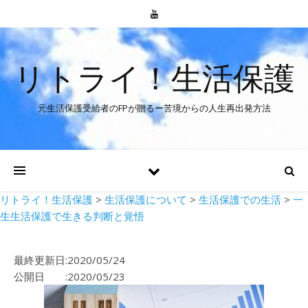
リトライ！生活保護
元生活保護受給者のFPが贈るー苦境からの人生再出発方法
リトライ！生活保護
>
生活保護について
>
生活保護での生活
>
一
生生活保護で生きる判断と覚悟
最終更新日:2020/05/24
公開日 :2020/05/23