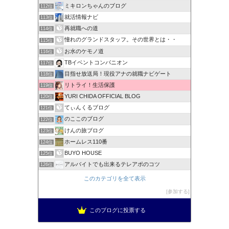
ミキロンちゃんのブログ
112位
就活情報ナビ
113位
再就職への道
114位
憧れのグランドスタッフ。その世界とは・・
115位
お水のケモノ道
116位
TBイベントコンパニオン
117位
目指せ放送局！現役アナの就職ナビゲート
118位
リトライ！生活保護
119位
YURI CHIDA OFFICIAL BLOG
120位
てぃんくるブログ
121位
のここのブログ
122位
けんの旅ブログ
123位
ホームレス110番
124位
BUYO HOUSE
125位
アルバイトでも出来るテレアポのコツ
126位
このカテゴリを全て表示
参加する
このブログに投票する