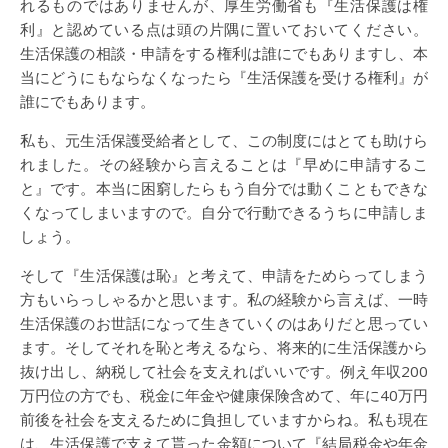
れるものではありませんが、厚生労働省も『生活保護は権
利』と認めている点は頭の片隅に置いておいてください。
生活保護の相談・申請をする権利は誰にでもありますし、本
当にどうにもならなくなったら『生活保護を受ける権利』が
誰にでもあります。
私も、元生活保護受給者として、この制度にはとても助けら
れました。その経験から言えることは『早めに申請するこ
と』です。本当に困窮したらもう自分では動くこともできな
くなってしまいますので。自分で行動できるうちに申請しま
しょう。
そして『生活保護は恥』と考えて、申請をためらってしまう
方もいらっしゃるかと思います。私の経験から言えば、一時
生活保護のお世話になって生きていくのはありだと思ってい
ます。そしてそれを恥と考えるなら、将来的に生活保護から
抜け出し、納税して社会を支えればいいです。例え年収200
万円位の方でも、税金に年金や健康保険含めて、年に40万円
前後を社会を支えるために負担していますからね。私も現在
は、生活保護で支えて貰った金額について『結局税金や年金