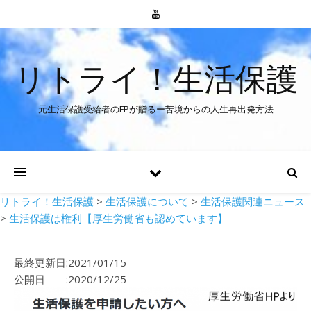
リトライ！生活保護
元生活保護受給者のFPが贈るー苦境からの人生再出発方法
リトライ！生活保護
>
生活保護について
>
生活保護関連ニュース
>
生活保護は権利【厚生労働省も認めています】
最終更新日:2021/01/15
公開日 :2020/12/25