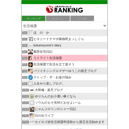
ランキング
ポイント
ブロ画
ほ の か
1位
ヒキニートナマポ孤独死まっしぐら
2位
itukanoyume’s diary
3位
都営住宅日記
4位
リトライ！生活保護
5位
生活保護で生活を立て直そう
6位
バツイチシングルマザーゆうこの貧乏ブログ
7位
ストップ・ザ・お金の悩み
8位
人生やり直しブログ。
9位
大和魂 - 楽天ブログ
10位
ゆりちんのお小遣い稼ぐなら
11位
ソウルのもそ光州どおせよい~ん
12位
にゃんコロリンのニャー日記
13位
日の出ライフ
14位
セイホゴ@生活保護申請前から貧乏生活始めます
15位