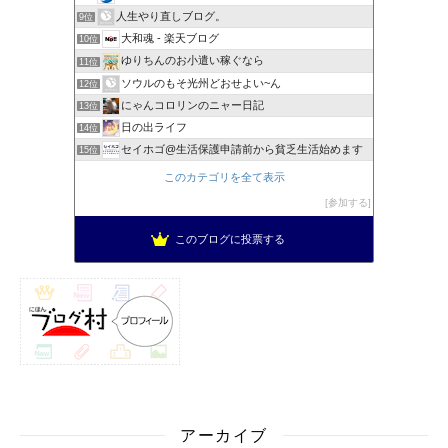
人生やり直しブログ。
9位
大和魂 - 楽天ブログ
10位
ゆりちんのお小遣い稼ぐなら
11位
ソウルのもそ光州どおせよい~ん
12位
にゃんコロリンのニャー日記
13位
日の出ライフ
14位
セイホゴ@生活保護申請前から貧乏生活始めます
15位
このカテゴリを全て表示
参加する
このブログに投票する
アーカイブ