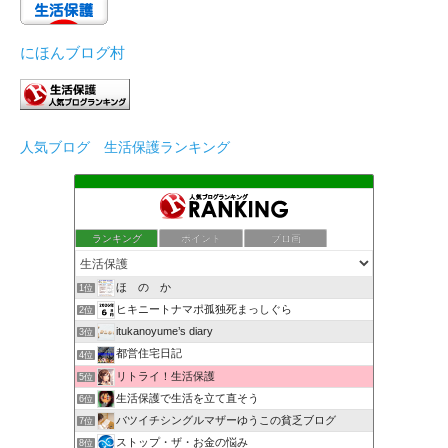
にほんブログ村
人気ブログ 生活保護ランキング
ランキング
ポイント
ブロ画
ほ の か
1位
ヒキニートナマポ孤独死まっしぐら
2位
itukanoyume’s diary
3位
都営住宅日記
4位
リトライ！生活保護
5位
生活保護で生活を立て直そう
6位
バツイチシングルマザーゆうこの貧乏ブログ
7位
ストップ・ザ・お金の悩み
8位