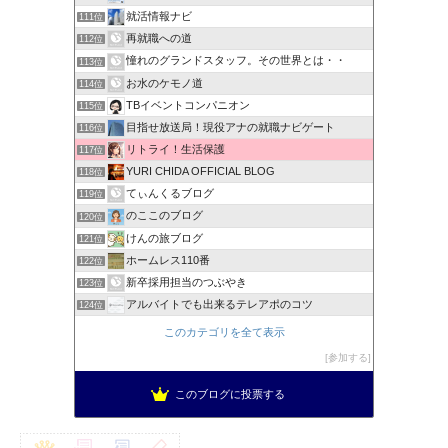
就活情報ナビ
111位
再就職への道
112位
憧れのグランドスタッフ。その世界とは・・
113位
お水のケモノ道
114位
TBイベントコンパニオン
115位
目指せ放送局！現役アナの就職ナビゲート
116位
リトライ！生活保護
117位
YURI CHIDA OFFICIAL BLOG
118位
てぃんくるブログ
119位
のここのブログ
120位
けんの旅ブログ
121位
ホームレス110番
122位
新卒採用担当のつぶやき
123位
アルバイトでも出来るテレアポのコツ
124位
このカテゴリを全て表示
参加する
このブログに投票する