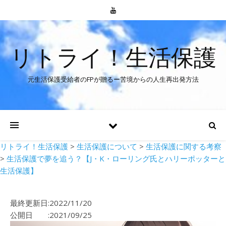
リトライ！生活保護
元生活保護受給者のFPが贈るー苦境からの人生再出発方法
リトライ！生活保護
>
生活保護について
>
生活保護に関する考察
>
生活保護で夢を追う？【J・K・ローリング氏とハリーポッターと
生活保護】
最終更新日:2022/11/20
公開日 :2021/09/25