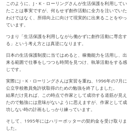
このように、J・K・ローリングさんが生活保護を利用してい
たことは事実ですが、何もせず創作活動に全力を注いでいた
わけではなく、所得向上に向けて現実的に出来ることをやっ
ています。
つまり「生活保護を利用しながら働かずに創作活動に専念す
る」という考え方とは真逆になります。
日本の生活保護制度に当てはめると、稼働能力を活用し、出
来る範囲で仕事をしつつも時間を見つけ、執筆活動をする感
じです。
実際にJ・K・ローリングさんは実習を重ね、1996年の7月に
公立学校教員免許状取得のための勉強を終了しました。
結果だけ見れば、この時点で作家として成功する道筋が見え
たので勉強には意味がないように思えますが、作家として成
功しない時の計画もしっかり練っています。
そして、1995年にはハリーポッターの契約金を受け取りま
した。