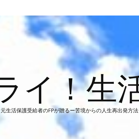
ライ！生
元生活保護受給者のFPが贈るー苦境からの人生再出発方法