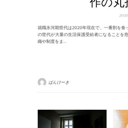
作の丸
202
就職氷河期世代は2020年現在で、一番割を
の世代が大量の生活保護受給者になることを
織や制度をま…
ぱんけーき