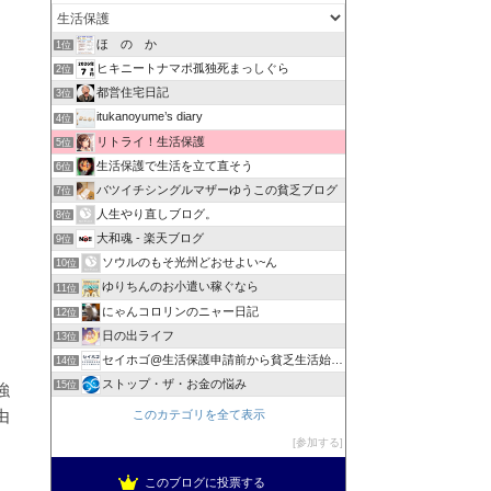
ほ の か
1位
ヒキニートナマポ孤独死まっしぐら
2位
都営住宅日記
3位
itukanoyume’s diary
4位
リトライ！生活保護
5位
生活保護で生活を立て直そう
6位
バツイチシングルマザーゆうこの貧乏ブログ
7位
人生やり直しブログ。
8位
大和魂 - 楽天ブログ
9位
ソウルのもそ光州どおせよい~ん
10位
ゆりちんのお小遣い稼ぐなら
11位
にゃんコロリンのニャー日記
12位
日の出ライフ
13位
セイホゴ@生活保護申請前から貧乏生活始めます
14位
ストップ・ザ・お金の悩み
強
15位
由
このカテゴリを全て表示
参加する
このブログに投票する