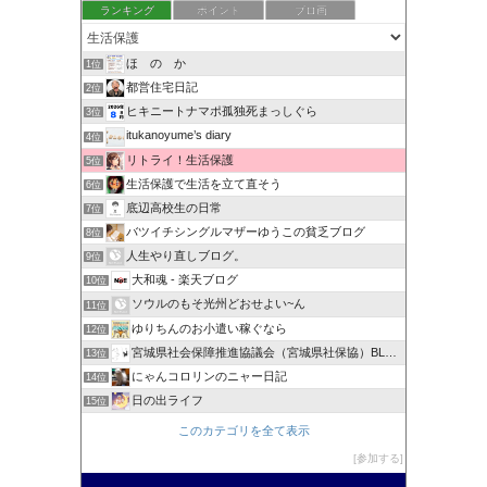
ランキング
ポイント
ブロ画
ほ の か
1位
都営住宅日記
2位
ヒキニートナマポ孤独死まっしぐら
3位
itukanoyume’s diary
4位
リトライ！生活保護
5位
生活保護で生活を立て直そう
6位
底辺高校生の日常
7位
バツイチシングルマザーゆうこの貧乏ブログ
8位
人生やり直しブログ。
9位
大和魂 - 楽天ブログ
10位
ソウルのもそ光州どおせよい~ん
11位
ゆりちんのお小遣い稼ぐなら
12位
宮城県社会保障推進協議会（宮城県社保協）BLOG
13位
にゃんコロリンのニャー日記
14位
日の出ライフ
15位
このカテゴリを全て表示
参加する