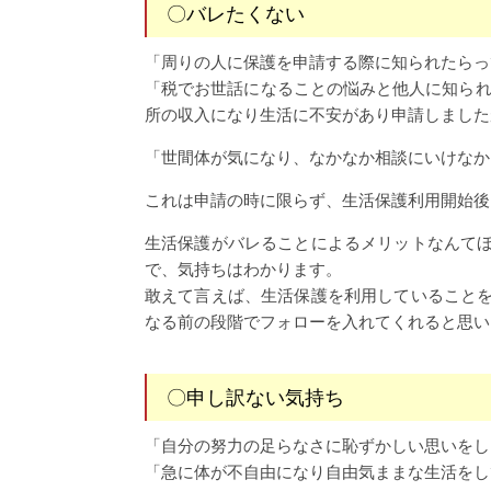
〇バレたくない
「周りの人に保護を申請する際に知られたらっ
「税でお世話になることの悩みと他人に知られな
所の収入になり生活に不安があり申請しました
「世間体が気になり、なかなか相談にいけなか
これは申請の時に限らず、生活保護利用開始後
生活保護がバレることによるメリットなんて
で、気持ちはわかります。
敢えて言えば、生活保護を利用していること
なる前の段階でフォローを入れてくれると思い
〇申し訳ない気持ち
「自分の努力の足らなさに恥ずかしい思いをし
「急に体が不自由になり自由気ままな生活をし