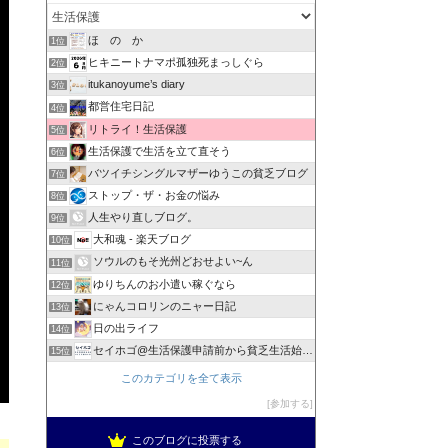
ほ の か
1位
ヒキニートナマポ孤独死まっしぐら
2位
itukanoyume’s diary
3位
都営住宅日記
4位
リトライ！生活保護
5位
生活保護で生活を立て直そう
6位
バツイチシングルマザーゆうこの貧乏ブログ
7位
ストップ・ザ・お金の悩み
8位
人生やり直しブログ。
9位
大和魂 - 楽天ブログ
10位
ソウルのもそ光州どおせよい~ん
11位
ゆりちんのお小遣い稼ぐなら
12位
にゃんコロリンのニャー日記
13位
日の出ライフ
14位
セイホゴ@生活保護申請前から貧乏生活始めます
15位
このカテゴリを全て表示
参加する
このブログに投票する