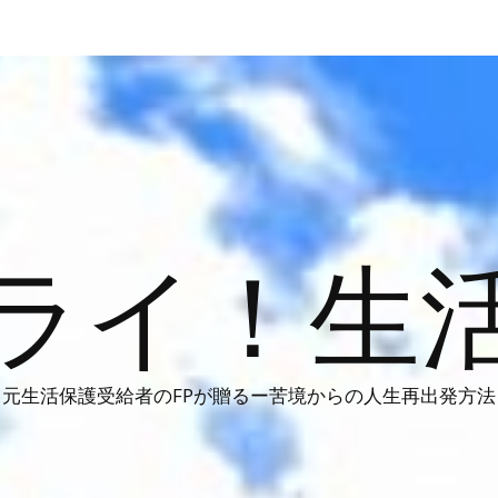
ライ！生
元生活保護受給者のFPが贈るー苦境からの人生再出発方法