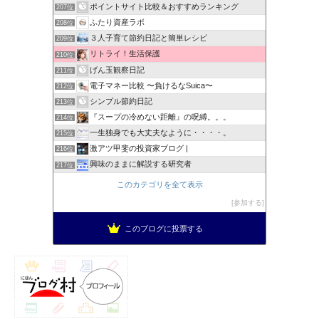
ポイントサイト比較＆おすすめランキング
207位
ふたり資産ラボ
208位
３人子育て節約日記と簡単レシピ
209位
リトライ！生活保護
210位
げん玉観察日記
211位
電子マネー比較 〜負けるなSuica〜
212位
シンプル節約日記
213位
『スープの冷めない距離』の呪縛。。。
214位
一生独身でも大丈夫なように・・・・。
215位
激アツ甲斐の投資家ブログ |
216位
興味のままに解説する研究者
217位
このカテゴリを全て表示
参加する
このブログに投票する