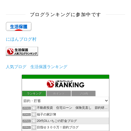
ブログランキングに参加中です
にほんブログ村
人気ブログ 生活保護ランキング
ランキング
ポイント
ブロ画
不動産投資 住宅ローン 保険見直し 節約研究会！！
203位
福子の家計簿
204位
20代OLいちごの貯金ブログ
205位
目指せ３００万！節約ブログ
206位