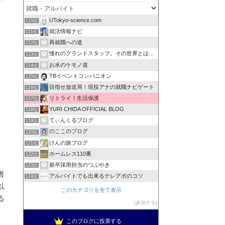
UTokyo-science.com
110位
就活情報ナビ
111位
再就職への道
112位
憧れのグランドスタッフ。その世界とは・・
113位
お水のケモノ道
114位
TBイベントコンパニオン
115位
目指せ放送局！現役アナの就職ナビゲート
116位
リトライ！生活保護
117位
YURI CHIDA OFFICIAL BLOG
118位
てぃんくるブログ
119位
のここのブログ
120位
けんの旅ブログ
121位
ホームレス110番
122位
新卒採用担当のつぶやき
123位
者
アルバイトでも出来るテレアポのコツ
124位
以
このカテゴリを全て表示
る
参加する
このブログに投票する