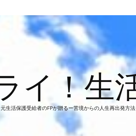
ライ！生
元生活保護受給者のFPが贈るー苦境からの人生再出発方法