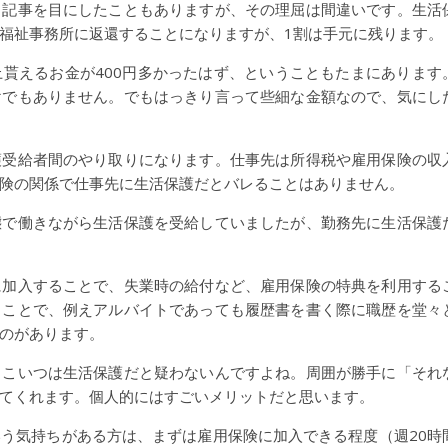
う記事を目にしたこともありますが、その理屈は間違いです。生活
福祉事務所に返還することになりますが、1割は手元に残ります。
貰えるお金が400円多かったはず、ということもたまにあります
けでもありません。でもはっきり言って些細な金額なので、気にし
護受給者間のやり取りになります。仕事先は所得税や雇用保険の収
険の関係で仕事先に生活保護だとバレることはありません。
態で働きながら生活保護を受給していましたが、勤務先に生活保護
に加入することで、失業時の給付など、雇用保険の特典を利用する
ることで、例えアルバイトであっても履歴書を書く際に職歴を堂々
のがあります。
もこいつは生活保護だと疑わないんですよね。周囲が勝手に「それ
てくれます。個人的にはすごいメリットだと思います。
う気持ちがある方は、まずは雇用保険に加入できる程度（週20時