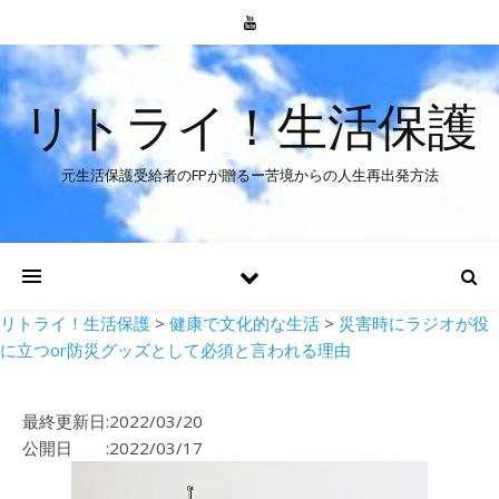
リトライ！生活保護
元生活保護受給者のFPが贈るー苦境からの人生再出発方法
リトライ！生活保護
>
健康で文化的な生活
>
災害時にラジオが役
に立つor防災グッズとして必須と言われる理由
最終更新日:2022/03/20
公開日 :2022/03/17