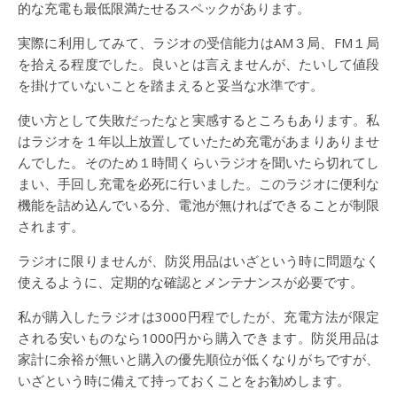
的な充電も最低限満たせるスペックがあります。
実際に利用してみて、ラジオの受信能力はAM３局、FM１局
を拾える程度でした。良いとは言えませんが、たいして値段
を掛けていないことを踏まえると妥当な水準です。
使い方として失敗だったなと実感するところもあります。私
はラジオを１年以上放置していたため充電があまりありませ
んでした。そのため１時間くらいラジオを聞いたら切れてし
まい、手回し充電を必死に行いました。このラジオに便利な
機能を詰め込んでいる分、電池が無ければできることが制限
されます。
ラジオに限りませんが、防災用品はいざという時に問題なく
使えるように、定期的な確認とメンテナンスが必要です。
私が購入したラジオは3000円程でしたが、充電方法が限定
される安いものなら1000円から購入できます。防災用品は
家計に余裕が無いと購入の優先順位が低くなりがちですが、
いざという時に備えて持っておくことをお勧めします。