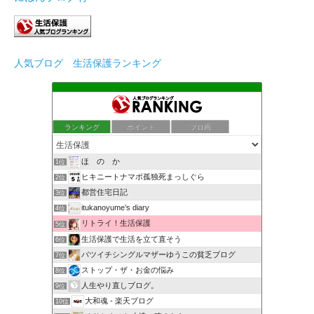
人気ブログ 生活保護ランキング
ランキング
ポイント
ブロ画
ほ の か
1位
ヒキニートナマポ孤独死まっしぐら
2位
都営住宅日記
3位
itukanoyume’s diary
4位
リトライ！生活保護
5位
生活保護で生活を立て直そう
6位
バツイチシングルマザーゆうこの貧乏ブログ
7位
ストップ・ザ・お金の悩み
8位
人生やり直しブログ。
9位
大和魂 - 楽天ブログ
10位