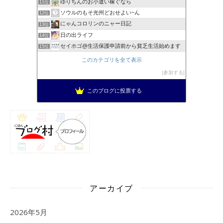
ゆりちんのお小遣い稼ぐなら
11位
ソウルのもそ光州どおせよい~ん
12位
にゃんコロリンのニャー日記
13位
日の出ライフ
14位
セイホゴ@生活保護申請前から貧乏生活始めます
15位
このカテゴリを全て表示
参加する
このブログに投票する
アーカイブ
2026年5月