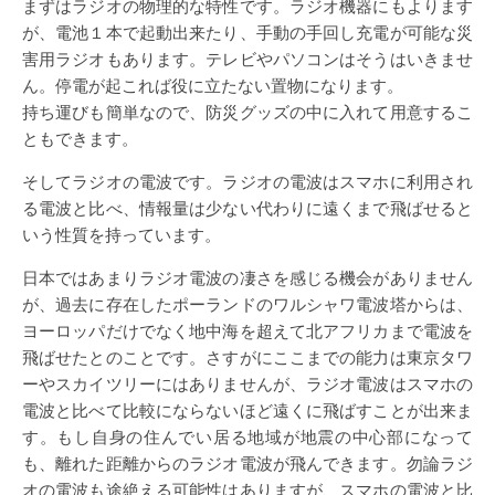
まずはラジオの物理的な特性です。ラジオ機器にもよります
が、電池１本で起動出来たり、手動の手回し充電が可能な災
害用ラジオもあります。テレビやパソコンはそうはいきませ
ん。停電が起これば役に立たない置物になります。
持ち運びも簡単なので、防災グッズの中に入れて用意するこ
ともできます。
そしてラジオの電波です。ラジオの電波はスマホに利用され
る電波と比べ、情報量は少ない代わりに遠くまで飛ばせると
いう性質を持っています。
日本ではあまりラジオ電波の凄さを感じる機会がありません
が、過去に存在したポーランドのワルシャワ電波塔からは、
ヨーロッパだけでなく地中海を超えて北アフリカまで電波を
飛ばせたとのことです。さすがにここまでの能力は東京タワ
ーやスカイツリーにはありませんが、ラジオ電波はスマホの
電波と比べて比較にならないほど遠くに飛ばすことが出来ま
す。もし自身の住んでい居る地域が地震の中心部になって
も、離れた距離からのラジオ電波が飛んできます。勿論ラジ
オの電波も途絶える可能性はありますが、スマホの電波と比