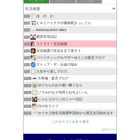
ランキング
ポイント
ブロ画
ほ の か
1位
ヒキニートナマポ孤独死まっしぐら
2位
itukanoyume’s diary
3位
都営住宅日記
4位
リトライ！生活保護
5位
生活保護で生活を立て直そう
6位
バツイチシングルマザーゆうこの貧乏ブログ
7位
ストップ・ザ・お金の悩み
8位
人生やり直しブログ。
9位
大和魂 - 楽天ブログ
10位
ゆりちんのお小遣い稼ぐなら
11位
ソウルのもそ光州どおせよい~ん
12位
にゃんコロリンのニャー日記
13位
日の出ライフ
14位
セイホゴ@生活保護申請前から貧乏生活始めます
15位
このカテゴリを全て表示
参加する