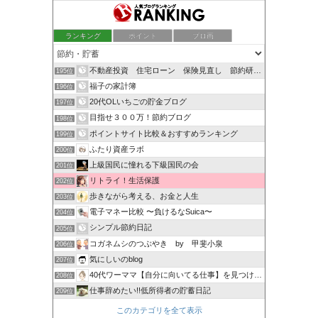
ランキング
ポイント
ブロ画
不動産投資 住宅ローン 保険見直し 節約研究会！！
195位
福子の家計簿
196位
20代OLいちごの貯金ブログ
197位
目指せ３００万！節約ブログ
198位
ポイントサイト比較＆おすすめランキング
199位
ふたり資産ラボ
200位
上級国民に憧れる下級国民の会
201位
リトライ！生活保護
202位
歩きながら考える、お金と人生
203位
電子マネー比較 〜負けるなSuica〜
204位
シンプル節約日記
205位
コガネムシのつぶやき by 甲斐小泉
206位
気にしいのblog
207位
40代ワーママ【自分に向いてる仕事】を見つける旅
208位
仕事辞めたい!!低所得者の貯蓄日記
209位
このカテゴリを全て表示