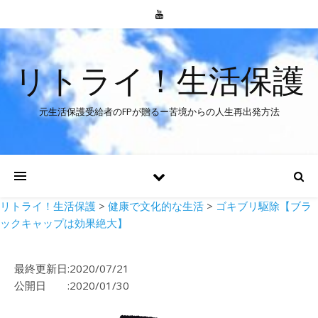
リトライ！生活保護
元生活保護受給者のFPが贈るー苦境からの人生再出発方法
リトライ！生活保護
>
健康で文化的な生活
>
ゴキブリ駆除【ブラ
ックキャップは効果絶大】
最終更新日:2020/07/21
公開日 :2020/01/30