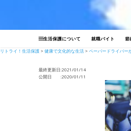
生活保護について
就職バイト
節
リトライ！生活保護
>
健康で文化的な生活
>
ペーパードライバー
最終更新日:2021/01/14
公開日 :2020/01/11