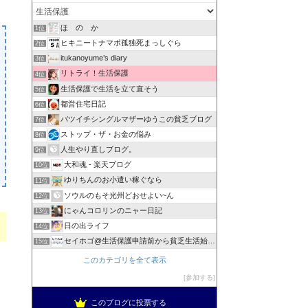
ほ の か
1位
ヒキニートナマポ孤独死まっしぐら
2位
itukanoyume’s diary
3位
リトライ！生活保護
4位
生活保護で生活を立て直そう
5位
都営住宅日記
6位
バツイチシングルマザーゆうこの貧乏ブログ
7位
ストップ・ザ・お金の悩み
8位
人生やり直しブログ。
9位
大和魂 - 楽天ブログ
10位
ゆりちんのお小遣い稼ぐなら
11位
ソウルのもそ光州どおせよい~ん
12位
にゃんコロリンのニャー日記
13位
日の出ライフ
14位
セイホゴ@生活保護申請前から貧乏生活始めます
15位
このカテゴリを全て表示
参加する
このブログに投票する