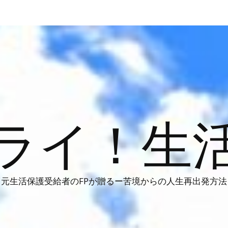
ライ！生
元生活保護受給者のFPが贈るー苦境からの人生再出発方法